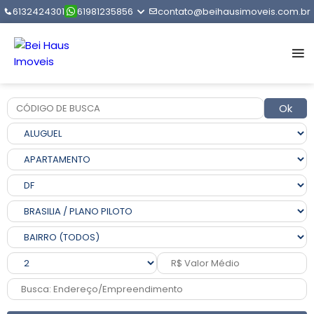
6132424301
61981235856
contato@beihausimoveis.com.br
Ok