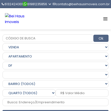
6132424301
61981235856
contato@beihausimoveis.com.br
Ok