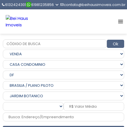
6132424301
61981235856
contato@beihausimoveis.com.br
Ok