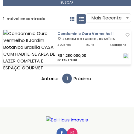
BUSCAR
Mais Recente
1 imóvel encontrado
Condomínio Ouro Vermelho II
JARDIM BOTANICO, BRASÍLIA
3 Quartos
1 Suíte
4 Garagens
R$ 1.280.000,00
m² R$5.178,83
Anterior
1
Próximo